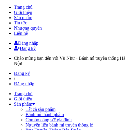
Trang chủ
Giới thiệu
Sản phẩm
Tin tức
Nhượng quyền
Liên hệ
Đăng nhập
Đăng ký
Chào mừng bạn đến với Vũ Như - Bánh mì truyền thống Hà
Nội!
Đăng ký
/
Đăng nhập
Trang chủ
Giới thiệu
Sản phẩm
Tất cả sản phẩm
Bánh mì thành phẩm
Combo công sở/ gia đình
Nguyên liệu bánh mì truyền thống lẻ