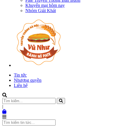
Pate Truyền Thống Bán Buôn
Khuyến mại hôm nay
Nhóm Giải Khát
Tin tức
Nhượng quyền
Liên hệ
|