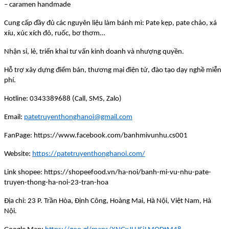
– caramen handmade
Cung cấp đầy đủ các nguyên liệu làm bánh mì: Pate kẹp, pate chảo, xá
xíu, xúc xích đỏ, ruốc, bơ thơm…
Nhận sỉ, lẻ, triển khai tư vấn kinh doanh và nhượng quyền.
Hỗ trợ xây dựng điểm bán, thương mại điện tử, đào tạo dạy nghề miễn
phí.
Hotline: 0343389688 (Call, SMS, Zalo)
Email:
patetruyenthonghanoi@gmail.com
FanPage: https://www.facebook.com/banhmivunhu.cs001
Website:
https://patetruyenthonghanoi.com/
Link shopee: https://shopeefood.vn/ha-noi/banh-mi-vu-nhu-pate-
truyen-thong-ha-noi-23-tran-hoa
Địa chỉ: 23 P. Trần Hòa, Định Công, Hoàng Mai, Hà Nội, Việt Nam, Hà
Nội.