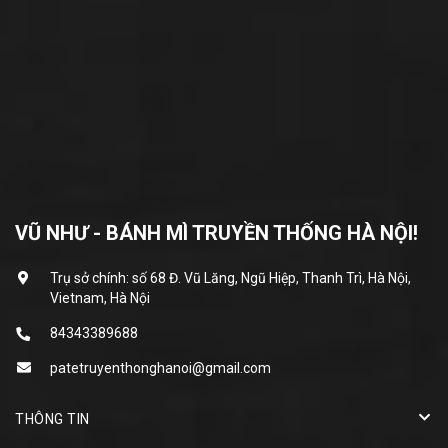
VŨ NHƯ - BÁNH MÌ TRUYỀN THỐNG HÀ NỘI!
Trụ sở chính: số 68 Đ. Vũ Lăng, Ngũ Hiệp, Thanh Trì, Hà Nội,
Vietnam, Hà Nội
84343389688
patetruyenthonghanoi@gmail.com
THÔNG TIN