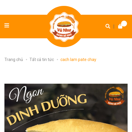
|
Trang chủ
Tất cả tin tức
cach lam pate chay