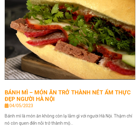
BÁNH MÌ – MÓN ĂN TRỞ THÀNH NÉT ẨM THỰC
ĐẸP NGƯỜI HÀ NỘI
04/05/2023
Bánh mì là món ăn không còn lạ lẫm gì với người Hà Nội. Thậm chí
nó còn quen đến nỗi trở thành mộ...