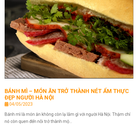
BÁNH MÌ – MÓN ĂN TRỞ THÀNH NÉT ẨM THỰC
ĐẸP NGƯỜI HÀ NỘI
04/05/2023
Bánh mì là món ăn không còn lạ lẫm gì với người Hà Nội. Thậm chí
nó còn quen đến nỗi trở thành mộ...