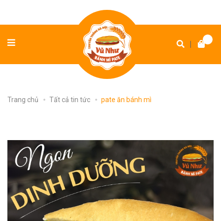
|
Trang chủ
Tất cả tin tức
pate ăn bánh mì