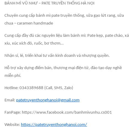
BÁNH MÌ VŨ NHƯ – PATE TRUYỀN THỐNG HÀ NỘI
Chuyên cung cấp bánh mì pate truyền thống, sữa gạo lứt rang, sữa
chua – caramen handmade
Cung cấp đầy đủ các nguyên liệu làm bánh mì: Pate kẹp, pate chảo, xá
xíu, xúc xích đỏ, ruốc, bơ thơm…
Nhận sỉ, lẻ, triển khai tư vấn kinh doanh và nhượng quyền.
Hỗ trợ xây dựng điểm bán, thương mại điện tử, đào tạo dạy nghề
miễn phí.
Hotline: 0343389688 (Call, SMS, Zalo)
Email:
patetruyenthonghanoi@gmail.com
FanPage: https://www.facebook.com/banhmivunhu.cs001
Website:
https://patetruyenthonghanoi.com/