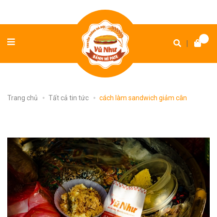
|
Trang chủ
Tất cả tin tức
cách làm sandwich giảm cân