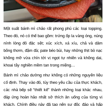
Một suất bánh mì chảo rất phong phú các loại topping.
Theo đó, nó có thể bao gồm: trứng ốp la vàng óng, núng
nính lòng đỏ đặc sệt; xúc xích, xá xíu, chả và dăm
bông thơm, đậm đà; pate béo bùi, hay những thịt bò nạc
không mỡ vừa chín tới vị ngọt tự nhiên và không dai,
khoai tây nghiền mềm tan trong miệng…
Bánh mì chảo dường như không có những nguyên liệu
cố định. Thay vào đó, tùy theo yêu cầu của thực khách,
các nhà bếp sẽ “thiết kế” thành những loại khác nhau,
đáp ứng hoàn hảo nhất sở thích ăn uống của từng vị
khách. Chính điều này đã tạo nên sự độc đáo và hấp