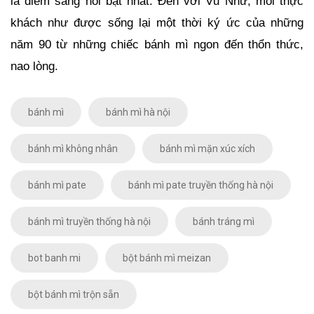
là điểm sáng nổi bật nhất. Đến với Vũ Như, mỗi thực
khách như được sống lại một thời ký ức của những
năm 90 từ những chiếc bánh mì ngon đến thổn thức,
nao lòng.
bánh mì
bánh mì hà nội
bánh mì không nhân
bánh mì mặn xúc xích
bánh mì pate
bánh mì pate truyền thống hà nội
bánh mì truyền thống hà nội
bánh tráng mì
bot banh mi
bột bánh mì meizan
bột bánh mì trộn sẵn