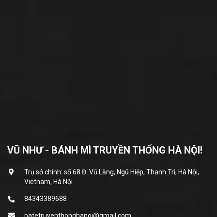
VŨ NHƯ - BÁNH MÌ TRUYỀN THỐNG HÀ NỘI!
Trụ sở chính: số 68 Đ. Vũ Lăng, Ngũ Hiệp, Thanh Trì, Hà Nội,
Vietnam, Hà Nội
84343389688
patetruyenthonghanoi@gmail.com