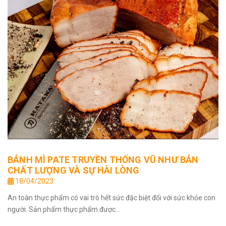
BÁNH MÌ PATE TRUYỀN THỐNG VŨ NHƯ BÁN
CHẤT LƯỢNG VÀ SỰ HÀI LÒNG
18/04/2023
An toàn thực phẩm có vai trò hết sức đặc biệt đối với sức khỏe con
người. Sản phẩm thực phẩm được...