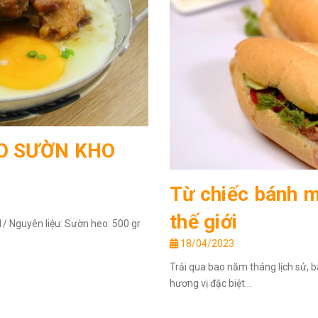
O SƯỜN KHO
Từ chiếc bánh m
thế giới
guyên liệu: Sườn heo: 500 gr
18/04/2023
Trải qua bao năm tháng lịch sử, 
hương vị đặc biệt...