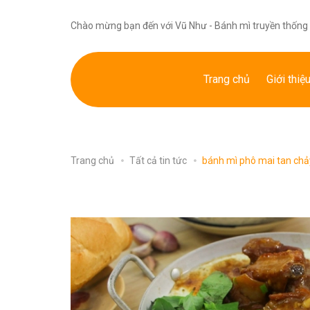
Chào mừng bạn đến với Vũ Như - Bánh mì truyền thống 
Trang chủ
Giới thiệ
Trang chủ
Tất cả tin tức
bánh mì phô mai tan chả