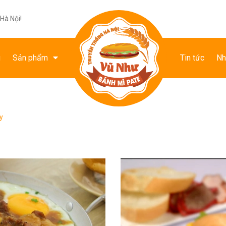
Hà Nội!
u
Sản phẩm
Tin tức
Nh
y