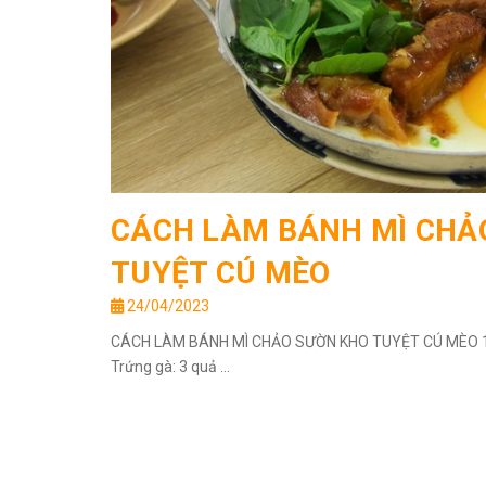
CÁCH LÀM BÁNH MÌ CHẢ
TUYỆT CÚ MÈO
24/04/2023
CÁCH LÀM BÁNH MÌ CHẢO SƯỜN KHO TUYỆT CÚ MÈO 1/ N
Trứng gà: 3 quả ...