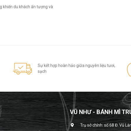
ng khiến du khách ấn tượng và
Sự kết hợp hoàn hảo giữa nguyên liệu tươi,
sạch
VŨ NHƯ - BÁNH MÌ TR
Trụ sở chính: số 68 Đ. Vũ Lă