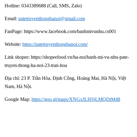
Hotline: 0343389688 (Call, SMS, Zalo)
Email:
patetruyenthonghanoi@gmail.com
FanPage: https://www.facebook.com/banhmivunhu.cs001
Website:
https://patetruyenthonghanoi.com/
Link shopee: https://shopeefood.vn/ha-noi/banh-mi-vu-nhu-pate-
truyen-thong-ha-noi-23-tran-hoa
Địa chỉ: 23 P. Trần Hòa, Định Công, Hoàng Mai, Hà Nội, Việt
Nam, Hà Nội.
Google Map:
https://goo.gl/maps/XNGxJLHSjLMQDtM48