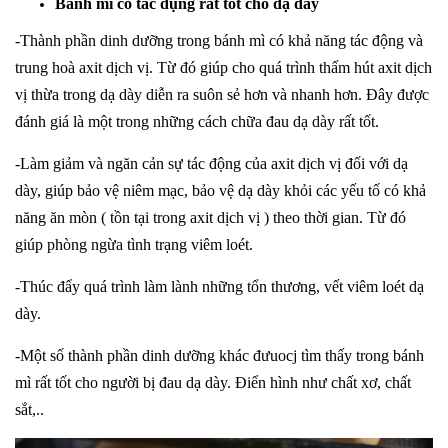
Bánh mì có tác dụng rất tốt cho dạ dày
-Thành phần dinh dưỡng trong bánh mì có khả năng tác động và
trung hoà axit dịch vị. Từ đó giúp cho quá trình thấm hút axit dịch
vị thừa trong dạ dày diễn ra suôn sẻ hơn và nhanh hơn. Đây được
đánh giá là một trong những cách chữa đau dạ dày rất tốt.
-Làm giảm và ngăn cản sự tác động của axit dịch vị đối với dạ
dày, giúp bảo vệ niêm mạc, bảo vệ dạ dày khỏi các yếu tố có khả
năng ăn mòn ( tồn tại trong axit dịch vị ) theo thời gian. Từ đó
giúp phòng ngừa tình trạng viêm loét.
-Thúc đẩy quá trình làm lành những tổn thương, vết viêm loét dạ
dày.
-Một số thành phần dinh dưỡng khác đưuocj tìm thấy trong bánh
mì rất tốt cho người bị đau dạ dày. Điển hình như chất xơ, chất
sắt,..