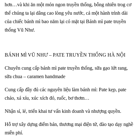
hơn…và khi ăn một món ngon truyền thống, bỗng nhiên trog cơ
thể chúng ta lại dâng cao lòng yêu nước, cả một hành trình dài
của chiếc bánh mì bao năm lại có mặt tại Bánh mì pate truyền
thống Vũ Như.
BÁNH MÌ VŨ NHƯ – PATE TRUYỀN THỐNG HÀ NỘI
Chuyên cung cấp bánh mì pate truyền thống, sữa gạo lứt rang,
sữa chua – caramen handmade
Cung cấp đầy đủ các nguyên liệu làm bánh mì: Pate kẹp, pate
chảo, xá xíu, xúc xích đỏ, ruốc, bơ thơm…
Nhận sỉ, lẻ, triển khai tư vấn kinh doanh và nhượng quyền.
Hỗ trợ xây dựng điểm bán, thương mại điện tử, đào tạo dạy nghề
miễn phí.