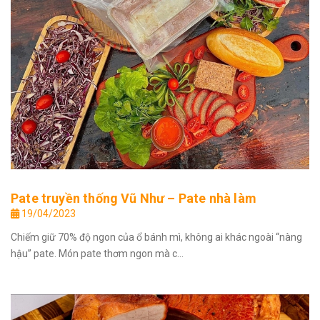
Pate truyền thống Vũ Như – Pate nhà làm
19/04/2023
Chiếm giữ 70% độ ngon của ổ bánh mì, không ai khác ngoài “nàng
hậu” pate. Món pate thơm ngon mà c...