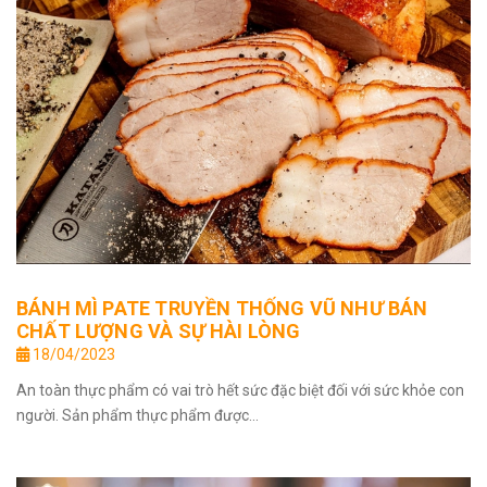
BÁNH MÌ PATE TRUYỀN THỐNG VŨ NHƯ BÁN
CHẤT LƯỢNG VÀ SỰ HÀI LÒNG
18/04/2023
An toàn thực phẩm có vai trò hết sức đặc biệt đối với sức khỏe con
người. Sản phẩm thực phẩm được...