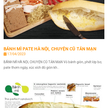
BÁNH MÌ PATE HÀ NỘI, CHUYỆN CŨ TẢN MẠN
17/04/2023
BÁNH MÌ HÀ NỘI, CHUYỆN CŨ TẢN MẠN Vỏ bánh giòn, phết lớp bơ,
pate thơm ngậy, xúc xích đỏ giòn kh...