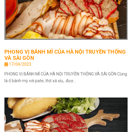
PHONG VỊ BÁNH MÌ CỦA HÀ NỘI TRUYỀN THỐNG
VÀ SÀI GÒN
17/04/2023
PHONG VỊ BÁNH MÌ CỦA HÀ NỘI TRUYỀN THỐNG VÀ SÀI GÒN Cùng
là ổ bánh mỳ với pate, thịt xá xíu,..đượ...